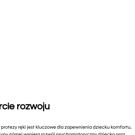
rcie rozwoju
protezy ręki jest kluczowe dla zapewnienia dziecku komfortu,
yny górnej wspiera rozwój psychomotoryczny dziecka oraz