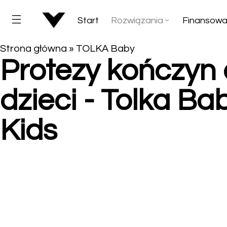
Start
Rozwiązania
Finansowa
Strona główna
»
TOLKA Baby
Protezy kończyn 
dzieci - Tolka Bab
Kids