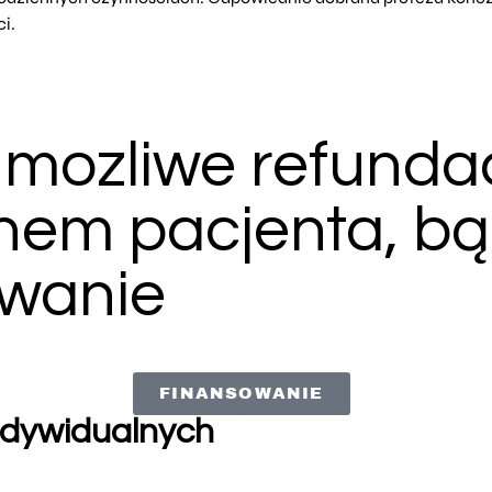
i.
mozliwe refundacj
nem pacjenta, b
owanie
FINANSOWANIE
ndywidualnych