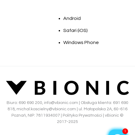
Android
Safari (iOS)
Windows Phone
Biuro:
690 690 200
,
info@vbionic.com
| Obsługa klienta:
691 690
818
,
michal.koscielny@vbionic.com
| ul. Małopolska 2A, 60-616
Poznań, NIP: 7811934007 |
Polityka Prywatności
|
vBionic ©
2017-2025
1