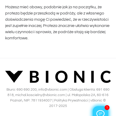
Możesz mieć obawy, podobnie jak ja na początku, że
proteza będzie przeszkodą w podróży, ale z własnego
doświadczenia mogę Ci powiedzieć, że w rzeczywistości
jest zupełnie inaczej. Proteza znacznie ułatwia wykonanie
wielu czynności i sprawia, że podróże stają się bardziej
komfortowe.
Biuro:
690 690 200
,
info@vbionic.com
| Obsługa klienta:
691 690
818
,
michal.koscielny@vbionic.com
| ul. Małopolska 2A, 60-616
Poznań, NIP: 7811934007 |
Polityka Prywatności
|
vBionic ©
2017-2025
1