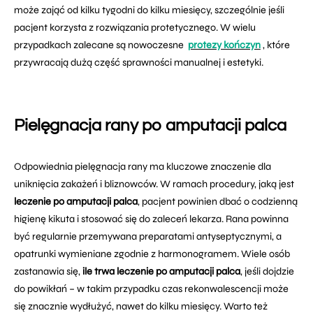
może zająć od kilku tygodni do kilku miesięcy, szczególnie jeśli
pacjent korzysta z rozwiązania protetycznego. W wielu
przypadkach zalecane są nowoczesne
protezy kończyn
, które
przywracają dużą część sprawności manualnej i estetyki.
Pielęgnacja rany po amputacji palca
Odpowiednia pielęgnacja rany ma kluczowe znaczenie dla
uniknięcia zakażeń i bliznowców. W ramach procedury, jaką jest
leczenie po amputacji palca
, pacjent powinien dbać o codzienną
higienę kikuta i stosować się do zaleceń lekarza. Rana powinna
być regularnie przemywana preparatami antyseptycznymi, a
opatrunki wymieniane zgodnie z harmonogramem. Wiele osób
zastanawia się,
ile trwa leczenie po amputacji palca
, jeśli dojdzie
do powikłań – w takim przypadku czas rekonwalescencji może
się znacznie wydłużyć, nawet do kilku miesięcy. Warto też