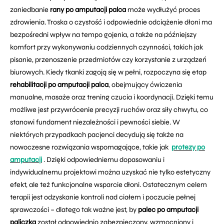
zaniedbanie
rany po amputacji palca
może wydłużyć proces
zdrowienia. Troska o czystość i odpowiednie odciążenie dłoni ma
bezpośredni wpływ na tempo gojenia, a także na późniejszy
komfort przy wykonywaniu codziennych czynności, takich jak
pisanie, przenoszenie przedmiotów czy korzystanie z urządzeń
biurowych. Kiedy tkanki zagoją się w pełni, rozpoczyna się etap
rehabilitacji po amputacji palca
, obejmujący ćwiczenia
manualne, masaże oraz trening czucia i koordynacji. Dzięki temu
możliwe jest przywrócenie precyzji ruchów oraz siły chwytu, co
stanowi fundament niezależności i pewności siebie. W
niektórych przypadkach pacjenci decydują się także na
nowoczesne rozwiązania wspomagające, takie jak
protezy po
amputacji
. Dzięki odpowiedniemu dopasowaniu i
indywidualnemu projektowi można uzyskać nie tylko estetyczny
efekt, ale też funkcjonalne wsparcie dłoni. Ostatecznym celem
terapii jest odzyskanie kontroli nad ciałem i poczucie pełnej
sprawczości – dlatego tak ważne jest, by
palec po amputacji
paliczka
został odpowiednio zabezpieczony, wzmocniony i