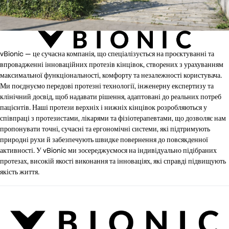
vBionic — це сучасна компанія, що спеціалізується на проєктуванні та
впровадженні інноваційних протезів кінцівок, створених з урахуванням
максимальної функціональності, комфорту та незалежності користувача.
Ми поєднуємо передові протезні технології, інженерну експертизу та
клінічний досвід, щоб надавати рішення, адаптовані до реальних потреб
пацієнтів. Наші протези верхніх і нижніх кінцівок розробляються у
співпраці з протезистами, лікарями та фізіотерапевтами, що дозволяє нам
пропонувати точні, сучасні та ергономічні системи, які підтримують
природні рухи й забезпечують швидке повернення до повсякденної
активності. У vBionic ми зосереджуємося на індивідуально підібраних
протезах, високій якості виконання та інноваціях, які справді підвищують
якість життя.