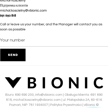
Michał Kościelny
Підтримка клієнтів
michal.koscielny@vbionic.com
691 690 818
Call or leave us your number, and the Manager will contact you as
soon as possible
Biuro:
690 690 200
,
info@vbionic.com
| Obsługa klienta:
691 690
818
,
michal.koscielny@vbionic.com
| ul. Małopolska 2A, 60-616
Poznań, NIP: 7811934007 |
Polityka Prywatności
|
vBionic ©