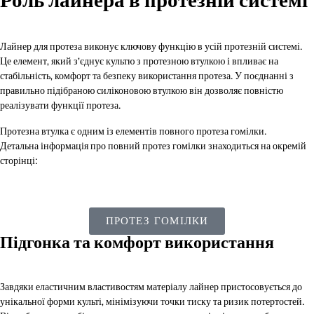
Роль лайнера в протезній системі
Лайнер для протеза виконує ключову функцію в усій протезній системі.
Це елемент, який з’єднує культю з протезною втулкою і впливає на
стабільність, комфорт та безпеку використання протеза. У поєднанні з
правильно підібраною силіконовою втулкою він дозволяє повністю
реалізувати функції протеза.
Протезна втулка є одним із елементів повного протеза гомілки.
Детальна інформація про повний протез гомілки знаходиться на окремій
сторінці:
ПРОТЕЗ ГОМІЛКИ
Підгонка та комфорт використання
Завдяки еластичним властивостям матеріалу лайнер пристосовується до
унікальної форми культі, мінімізуючи точки тиску та ризик потертостей.