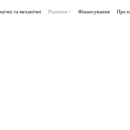
онічні та механічні
Рішення
Фінансування
Про н