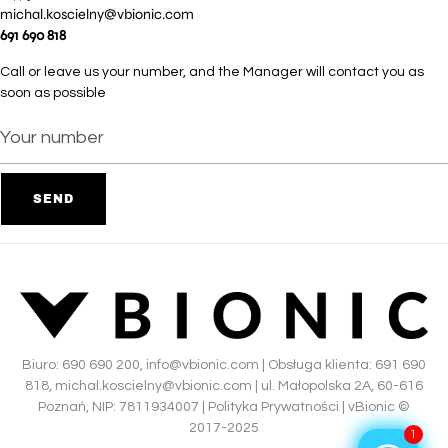
michal.koscielny@vbionic.com
691 690 818
Call or leave us your number, and the Manager will contact you as
soon as possible
Biuro:
690 690 200
,
info@vbionic.com
| Obsługa klienta:
691 690
818
,
michal.koscielny@vbionic.com
| ul. Małopolska 2A, 60-616
Poznań, NIP: 7811934007 |
Polityka Prywatności
|
vBionic ©
2017-2025
1