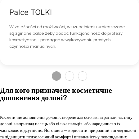
Palce TOLKI
W zależności od możliwości, w uzupełnieniu umieszczane
są zginane palce żeby dodać funkcjonalność do protezy
kosmetycznej i pomagać w wykonywaniu prostych
czynności manualnych.
Для кого призначене косметичне
доповнення долоні?
Косметичне доповнення долоні створене для осіб, які втратили частину
долоні, наприклад палець або кілька пальців, або народилися з їх
частковою відсутністю. Його мета — відновити природний вигляд долоні
та підвищити психологічний комфорт і впевненість у повсякденних