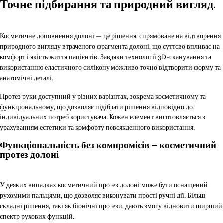
Точне підбирання та природний вигляд.
Косметичне доповнення долоні — це рішення, спрямоване на відтворення
природного вигляду втраченого фрагмента долоні, що суттєво впливає на
комфорт і якість життя пацієнтів. Завдяки технології 3D-сканування та
використанню еластичного силікону можливо точно відтворити форму та
анатомічні деталі.
Протез руки доступний у різних варіантах, зокрема косметичному та
функціональному, що дозволяє підібрати рішення відповідно до
індивідуальних потреб користувача. Кожен елемент виготовляється з
урахуванням естетики та комфорту повсякденного використання.
Функціональність без компромісів – косметичний
протез долоні
У деяких випадках косметичний протез долоні може бути оснащений
рухомими пальцями, що дозволяє виконувати прості ручні дії. Більш
складні рішення, такі як біонічні протези, дають змогу відновити ширший
спектр рухових функцій.