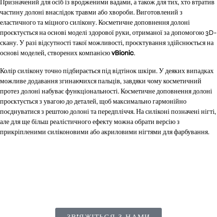
Призначений для осіб із вродженими вадами, а також для тих, хто втратив
частину долоні внаслідок травми або хвороби. Виготовлений з
еластичного та міцного силікону. Косметичне доповнення долоні
проєктується на основі моделі здорової руки, отриманої за допомогою 3D-
скану. У разі відсутності такої можливості, проєктування здійснюється на
основі моделей, створених компанією
vBionic
.
Колір силікону точно підбирається під відтінок шкіри. У деяких випадках
можливе додавання згинаючихся пальців, завдяки чому косметичний
протез долоні набуває функціональності. Косметичне доповнення долоні
проєктується з увагою до деталей, щоб максимально гармонійно
поєднуватися з рештою долоні та передпліччя. На силіконі позначені нігті,
але для ще більш реалістичного ефекту можна обрати версію з
прикріпленими силіконовими або акриловими нігтями для фарбування.